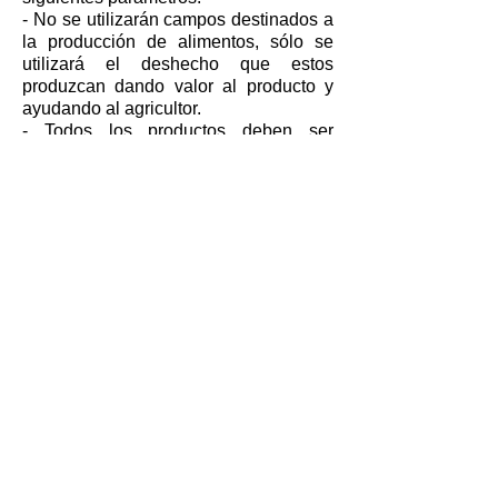
- No se utilizarán campos destinados a
la producción de alimentos, sólo se
utilizará el deshecho que estos
produzcan dando valor al producto y
ayudando al agricultor.
- Todos los productos deben ser
BIOcompostables
y no tóxicos a final
de vida (certificado).
-
Mitigar
la
huella de carbono
del
proceso productivo plantando árboles
en zonas deforestadas (1 árbol por
cada 1500 botellas y/o 9500 tapones).
- Todos los productos deben ser
lavables y
reutilizables
.
®
Plásticos RAER
Engineering, manufacturing and global